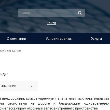
Войти
О компании
Условия аренды
Услуги
des Benz GL 450
енды:
 значение
 внедорожник класса «премиум» впечатляет исключительными
ими свойствами на дороге и бездорожье, одновременно
оим пассажирам огромный запас внутреннего пространства.